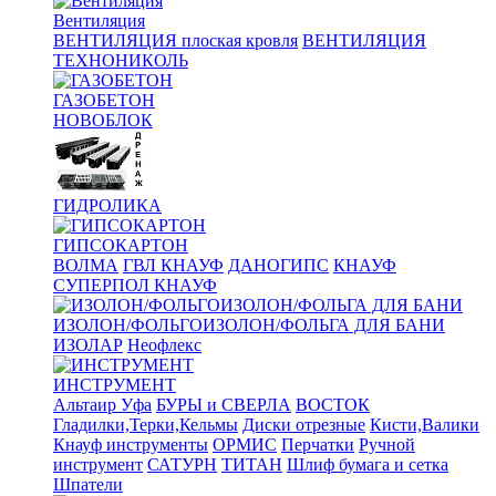
Вентиляция
ВЕНТИЛЯЦИЯ плоская кровля
ВЕНТИЛЯЦИЯ
ТЕХНОНИКОЛЬ
ГАЗОБЕТОН
НОВОБЛОК
ГИДРОЛИКА
ГИПСОКАРТОН
ВОЛМА
ГВЛ КНАУФ
ДАНОГИПС
КНАУФ
СУПЕРПОЛ КНАУФ
ИЗОЛОН/ФОЛЬГОИЗОЛОН/ФОЛЬГА ДЛЯ БАНИ
ИЗОЛАР
Неофлекс
ИНСТРУМЕНТ
Альтаир Уфа
БУРЫ и СВЕРЛА
ВОСТОК
Гладилки,Терки,Кельмы
Диски отрезные
Кисти,Валики
Кнауф инструменты
ОРМИС
Перчатки
Ручной
инструмент
САТУРН
ТИТАН
Шлиф бумага и сетка
Шпатели