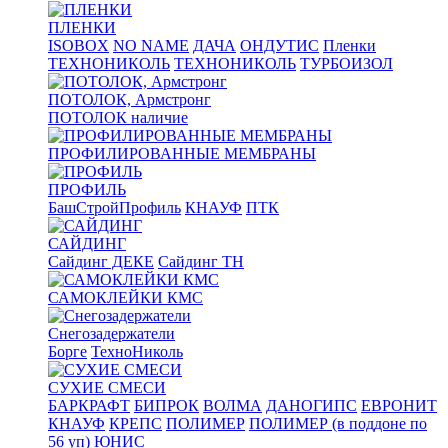
ПЛЕНКИ
ISOBOX
NO NAME
ДАЧА
ОНДУТИС
Пленки
ТЕХНОНИКОЛЬ
ТЕХНОНИКОЛЬ
ТУРБОИЗОЛ
ПОТОЛОК, Армстронг
ПОТОЛОК наличие
ПРОФИЛИРОВАННЫЕ МЕМБРАНЫ
ПРОФИЛЬ
БашСтройПрофиль
КНАУФ
ПТК
САЙДИНГ
Сайдинг ДЕКЕ
Сайдинг ТН
САМОКЛЕЙКИ КМС
Снегозадержатели
Борге
ТехноНиколь
СУХИЕ СМЕСИ
БАРКРАФТ
БИПРОК
ВОЛМА
ДАНОГИПС
ЕВРОНИТ
КНАУФ
КРЕПС
ПОЛИМЕР
ПОЛИМЕР (в поддоне по
56 уп)
ЮНИС