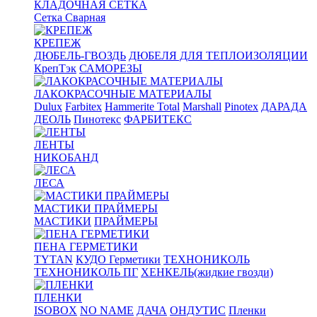
КЛАДОЧНАЯ СЕТКА
Сетка Сварная
КРЕПЕЖ
ДЮБЕЛЬ-ГВОЗДЬ
ДЮБЕЛЯ ДЛЯ ТЕПЛОИЗОЛЯЦИИ
КрепТэк
САМОРЕЗЫ
ЛАКОКРАСОЧНЫЕ МАТЕРИАЛЫ
Dulux
Farbitex
Hammerite Total
Marshall
Pinotex
ДАРАДА
ДЕОЛЬ
Пинотекс
ФАРБИТЕКС
ЛЕНТЫ
НИКОБАНД
ЛЕСА
МАСТИКИ ПРАЙМЕРЫ
МАСТИКИ
ПРАЙМЕРЫ
ПЕНА ГЕРМЕТИКИ
TYTAN
КУДО Герметики
ТЕХНОНИКОЛЬ
ТЕХНОНИКОЛЬ ПГ
ХЕНКЕЛЬ(жидкие гвозди)
ПЛЕНКИ
ISOBOX
NO NAME
ДАЧА
ОНДУТИС
Пленки