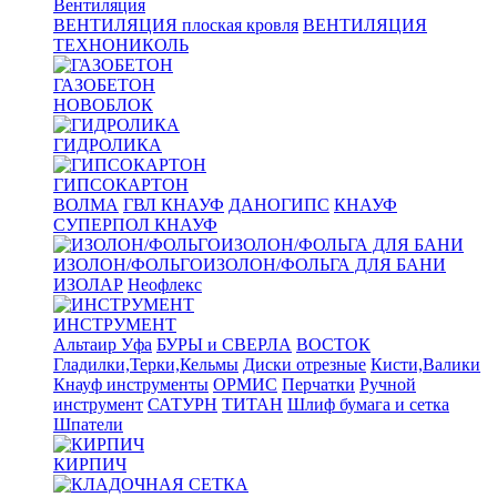
Вентиляция
ВЕНТИЛЯЦИЯ плоская кровля
ВЕНТИЛЯЦИЯ
ТЕХНОНИКОЛЬ
ГАЗОБЕТОН
НОВОБЛОК
ГИДРОЛИКА
ГИПСОКАРТОН
ВОЛМА
ГВЛ КНАУФ
ДАНОГИПС
КНАУФ
СУПЕРПОЛ КНАУФ
ИЗОЛОН/ФОЛЬГОИЗОЛОН/ФОЛЬГА ДЛЯ БАНИ
ИЗОЛАР
Неофлекс
ИНСТРУМЕНТ
Альтаир Уфа
БУРЫ и СВЕРЛА
ВОСТОК
Гладилки,Терки,Кельмы
Диски отрезные
Кисти,Валики
Кнауф инструменты
ОРМИС
Перчатки
Ручной
инструмент
САТУРН
ТИТАН
Шлиф бумага и сетка
Шпатели
КИРПИЧ