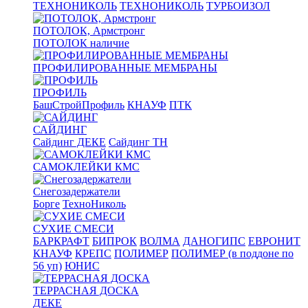
ТЕХНОНИКОЛЬ
ТЕХНОНИКОЛЬ
ТУРБОИЗОЛ
ПОТОЛОК, Армстронг
ПОТОЛОК наличие
ПРОФИЛИРОВАННЫЕ МЕМБРАНЫ
ПРОФИЛЬ
БашСтройПрофиль
КНАУФ
ПТК
САЙДИНГ
Сайдинг ДЕКЕ
Сайдинг ТН
САМОКЛЕЙКИ КМС
Снегозадержатели
Борге
ТехноНиколь
СУХИЕ СМЕСИ
БАРКРАФТ
БИПРОК
ВОЛМА
ДАНОГИПС
ЕВРОНИТ
КНАУФ
КРЕПС
ПОЛИМЕР
ПОЛИМЕР (в поддоне по
56 уп)
ЮНИС
ТЕРРАСНАЯ ДОСКА
ДЕКЕ