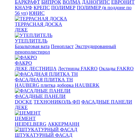
БАРКРАФТ
БИПРОК
ВОЛМА
ДАНОГИПС
ЕВРОНИТ
КНАУФ
КРЕПС
ПОЛИМЕР
ПОЛИМЕР (в поддоне по
56 уп)
ЮНИС
ТЕРРАСНАЯ ДОСКА
ДЕКЕ
УТЕПЛИТЕЛЬ
Базальтовая вата
Пенопласт
Экструдированный
пенополистирол
ФАКРО
ДЕКЕ ЛЕСТНИЦА
Лестницы FAKRO
Оклады FAKRO
ФАСАДНАЯ ПЛИТКА ТН
HAUBERG плитка
доборка HAUBERK
ФАСАДНЫЕ ПАНЕЛИ
DOCKE
ТЕХНОНИКОЛЬ ФП
ФАСАДНЫЕ ПАНЕЛИ
ДЕКЕ
ЦЕМЕНТ
HEIDELBERG
АККЕРМАНН
ШТУКАТУРНЫЙ ФАСАД