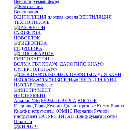
Вентилируемый фасад
Вентиляция
ВЕНТИЛЯЦИЯ плоская кровля
ВЕНТИЛЯЦИЯ
ТЕХНОНИКОЛЬ
ГАЗОБЕТОН
НОВОБЛОК
ГИДРОЛИКА
ГИПСОКАРТОН
ВОЛМА
ГВЛ КНАУФ
ДАНОГИПС
КНАУФ
СУПЕРПОЛ КНАУФ
ИЗОЛОН/ФОЛЬГОИЗОЛОН/ФОЛЬГА ДЛЯ БАНИ
ИЗОЛАР
Неофлекс
ИНСТРУМЕНТ
Альтаир Уфа
БУРЫ и СВЕРЛА
ВОСТОК
Гладилки,Терки,Кельмы
Диски отрезные
Кисти,Валики
Кнауф инструменты
ОРМИС
Перчатки
Ручной
инструмент
САТУРН
ТИТАН
Шлиф бумага и сетка
Шпатели