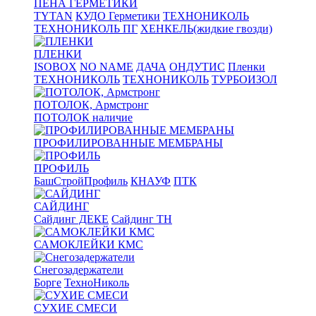
ПЕНА ГЕРМЕТИКИ
TYTAN
КУДО Герметики
ТЕХНОНИКОЛЬ
ТЕХНОНИКОЛЬ ПГ
ХЕНКЕЛЬ(жидкие гвозди)
ПЛЕНКИ
ISOBOX
NO NAME
ДАЧА
ОНДУТИС
Пленки
ТЕХНОНИКОЛЬ
ТЕХНОНИКОЛЬ
ТУРБОИЗОЛ
ПОТОЛОК, Армстронг
ПОТОЛОК наличие
ПРОФИЛИРОВАННЫЕ МЕМБРАНЫ
ПРОФИЛЬ
БашСтройПрофиль
КНАУФ
ПТК
САЙДИНГ
Сайдинг ДЕКЕ
Сайдинг ТН
САМОКЛЕЙКИ КМС
Снегозадержатели
Борге
ТехноНиколь
СУХИЕ СМЕСИ