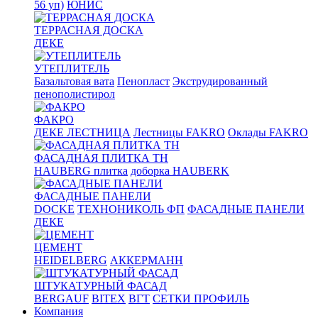
56 уп)
ЮНИС
ТЕРРАСНАЯ ДОСКА
ДЕКЕ
УТЕПЛИТЕЛЬ
Базальтовая вата
Пенопласт
Экструдированный
пенополистирол
ФАКРО
ДЕКЕ ЛЕСТНИЦА
Лестницы FAKRO
Оклады FAKRO
ФАСАДНАЯ ПЛИТКА ТН
HAUBERG плитка
доборка HAUBERK
ФАСАДНЫЕ ПАНЕЛИ
DOCKE
ТЕХНОНИКОЛЬ ФП
ФАСАДНЫЕ ПАНЕЛИ
ДЕКЕ
ЦЕМЕНТ
HEIDELBERG
АККЕРМАНН
ШТУКАТУРНЫЙ ФАСАД
BERGAUF
BITEX
ВГТ
СЕТКИ ПРОФИЛЬ
Компания