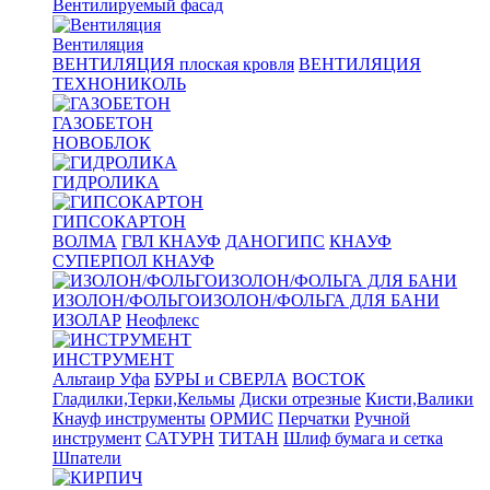
Вентилируемый фасад
Вентиляция
ВЕНТИЛЯЦИЯ плоская кровля
ВЕНТИЛЯЦИЯ
ТЕХНОНИКОЛЬ
ГАЗОБЕТОН
НОВОБЛОК
ГИДРОЛИКА
ГИПСОКАРТОН
ВОЛМА
ГВЛ КНАУФ
ДАНОГИПС
КНАУФ
СУПЕРПОЛ КНАУФ
ИЗОЛОН/ФОЛЬГОИЗОЛОН/ФОЛЬГА ДЛЯ БАНИ
ИЗОЛАР
Неофлекс
ИНСТРУМЕНТ
Альтаир Уфа
БУРЫ и СВЕРЛА
ВОСТОК
Гладилки,Терки,Кельмы
Диски отрезные
Кисти,Валики
Кнауф инструменты
ОРМИС
Перчатки
Ручной
инструмент
САТУРН
ТИТАН
Шлиф бумага и сетка
Шпатели