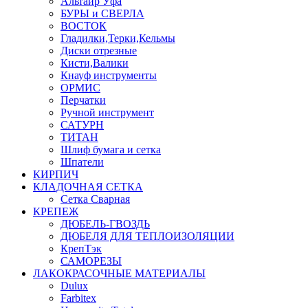
Альтаир Уфа
БУРЫ и СВЕРЛА
ВОСТОК
Гладилки,Терки,Кельмы
Диски отрезные
Кисти,Валики
Кнауф инструменты
ОРМИС
Перчатки
Ручной инструмент
САТУРН
ТИТАН
Шлиф бумага и сетка
Шпатели
КИРПИЧ
КЛАДОЧНАЯ СЕТКА
Сетка Сварная
КРЕПЕЖ
ДЮБЕЛЬ-ГВОЗДЬ
ДЮБЕЛЯ ДЛЯ ТЕПЛОИЗОЛЯЦИИ
КрепТэк
САМОРЕЗЫ
ЛАКОКРАСОЧНЫЕ МАТЕРИАЛЫ
Dulux
Farbitex