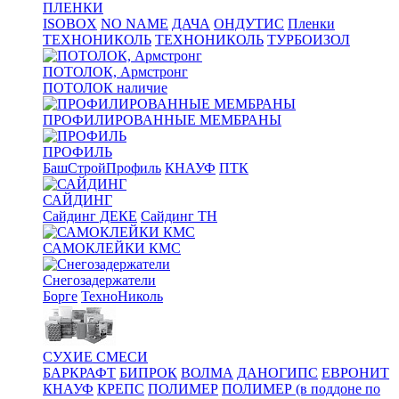
ПЛЕНКИ
ISOBOX
NO NAME
ДАЧА
ОНДУТИС
Пленки
ТЕХНОНИКОЛЬ
ТЕХНОНИКОЛЬ
ТУРБОИЗОЛ
ПОТОЛОК, Армстронг
ПОТОЛОК наличие
ПРОФИЛИРОВАННЫЕ МЕМБРАНЫ
ПРОФИЛЬ
БашСтройПрофиль
КНАУФ
ПТК
САЙДИНГ
Сайдинг ДЕКЕ
Сайдинг ТН
САМОКЛЕЙКИ КМС
Снегозадержатели
Борге
ТехноНиколь
СУХИЕ СМЕСИ
БАРКРАФТ
БИПРОК
ВОЛМА
ДАНОГИПС
ЕВРОНИТ
КНАУФ
КРЕПС
ПОЛИМЕР
ПОЛИМЕР (в поддоне по