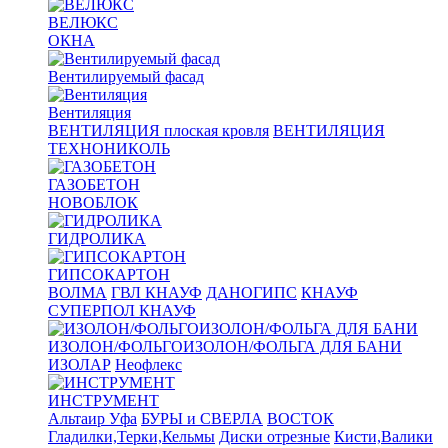
ВЕЛЮКС
ОКНА
Вентилируемый фасад
Вентиляция
ВЕНТИЛЯЦИЯ плоская кровля
ВЕНТИЛЯЦИЯ
ТЕХНОНИКОЛЬ
ГАЗОБЕТОН
НОВОБЛОК
ГИДРОЛИКА
ГИПСОКАРТОН
ВОЛМА
ГВЛ КНАУФ
ДАНОГИПС
КНАУФ
СУПЕРПОЛ КНАУФ
ИЗОЛОН/ФОЛЬГОИЗОЛОН/ФОЛЬГА ДЛЯ БАНИ
ИЗОЛАР
Неофлекс
ИНСТРУМЕНТ
Альтаир Уфа
БУРЫ и СВЕРЛА
ВОСТОК
Гладилки,Терки,Кельмы
Диски отрезные
Кисти,Валики