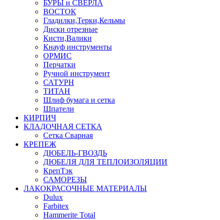
БУРЫ и СВЕРЛА
ВОСТОК
Гладилки,Терки,Кельмы
Диски отрезные
Кисти,Валики
Кнауф инструменты
ОРМИС
Перчатки
Ручной инструмент
САТУРН
ТИТАН
Шлиф бумага и сетка
Шпатели
КИРПИЧ
КЛАДОЧНАЯ СЕТКА
Сетка Сварная
КРЕПЕЖ
ДЮБЕЛЬ-ГВОЗДЬ
ДЮБЕЛЯ ДЛЯ ТЕПЛОИЗОЛЯЦИИ
КрепТэк
САМОРЕЗЫ
ЛАКОКРАСОЧНЫЕ МАТЕРИАЛЫ
Dulux
Farbitex
Hammerite Total