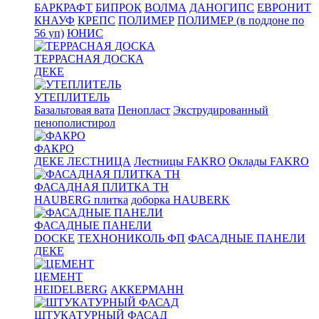
БАРКРАФТ
БИПРОК
ВОЛМА
ДАНОГИПС
ЕВРОНИТ
КНАУФ
КРЕПС
ПОЛИМЕР
ПОЛИМЕР (в поддоне по
56 уп)
ЮНИС
ТЕРРАСНАЯ ДОСКА
ДЕКЕ
УТЕПЛИТЕЛЬ
Базальтовая вата
Пенопласт
Экструдированный
пенополистирол
ФАКРО
ДЕКЕ ЛЕСТНИЦА
Лестницы FAKRO
Оклады FAKRO
ФАСАДНАЯ ПЛИТКА ТН
HAUBERG плитка
доборка HAUBERK
ФАСАДНЫЕ ПАНЕЛИ
DOCKE
ТЕХНОНИКОЛЬ ФП
ФАСАДНЫЕ ПАНЕЛИ
ДЕКЕ
ЦЕМЕНТ
HEIDELBERG
АККЕРМАНН
ШТУКАТУРНЫЙ ФАСАД