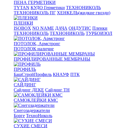
ПЕНА ГЕРМЕТИКИ
TYTAN
КУДО Герметики
ТЕХНОНИКОЛЬ
ТЕХНОНИКОЛЬ ПГ
ХЕНКЕЛЬ(жидкие гвозди)
ПЛЕНКИ
ISOBOX
NO NAME
ДАЧА
ОНДУТИС
Пленки
ТЕХНОНИКОЛЬ
ТЕХНОНИКОЛЬ
ТУРБОИЗОЛ
ПОТОЛОК, Армстронг
ПОТОЛОК наличие
ПРОФИЛИРОВАННЫЕ МЕМБРАНЫ
ПРОФИЛЬ
БашСтройПрофиль
КНАУФ
ПТК
САЙДИНГ
Сайдинг ДЕКЕ
Сайдинг ТН
САМОКЛЕЙКИ КМС
Снегозадержатели
Борге
ТехноНиколь
СУХИЕ СМЕСИ