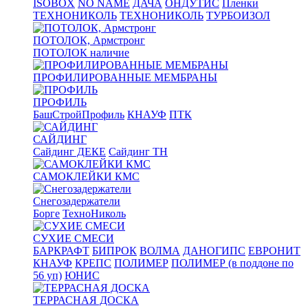
ISOBOX
NO NAME
ДАЧА
ОНДУТИС
Пленки
ТЕХНОНИКОЛЬ
ТЕХНОНИКОЛЬ
ТУРБОИЗОЛ
ПОТОЛОК, Армстронг
ПОТОЛОК наличие
ПРОФИЛИРОВАННЫЕ МЕМБРАНЫ
ПРОФИЛЬ
БашСтройПрофиль
КНАУФ
ПТК
САЙДИНГ
Сайдинг ДЕКЕ
Сайдинг ТН
САМОКЛЕЙКИ КМС
Снегозадержатели
Борге
ТехноНиколь
СУХИЕ СМЕСИ
БАРКРАФТ
БИПРОК
ВОЛМА
ДАНОГИПС
ЕВРОНИТ
КНАУФ
КРЕПС
ПОЛИМЕР
ПОЛИМЕР (в поддоне по
56 уп)
ЮНИС
ТЕРРАСНАЯ ДОСКА