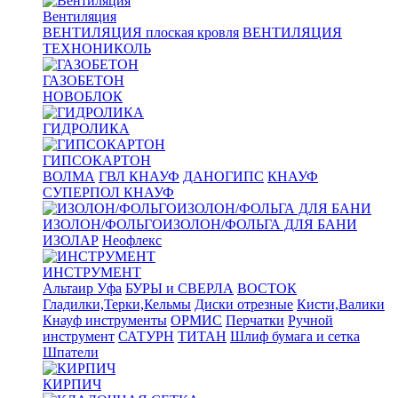
Вентиляция
ВЕНТИЛЯЦИЯ плоская кровля
ВЕНТИЛЯЦИЯ
ТЕХНОНИКОЛЬ
ГАЗОБЕТОН
НОВОБЛОК
ГИДРОЛИКА
ГИПСОКАРТОН
ВОЛМА
ГВЛ КНАУФ
ДАНОГИПС
КНАУФ
СУПЕРПОЛ КНАУФ
ИЗОЛОН/ФОЛЬГОИЗОЛОН/ФОЛЬГА ДЛЯ БАНИ
ИЗОЛАР
Неофлекс
ИНСТРУМЕНТ
Альтаир Уфа
БУРЫ и СВЕРЛА
ВОСТОК
Гладилки,Терки,Кельмы
Диски отрезные
Кисти,Валики
Кнауф инструменты
ОРМИС
Перчатки
Ручной
инструмент
САТУРН
ТИТАН
Шлиф бумага и сетка
Шпатели
КИРПИЧ