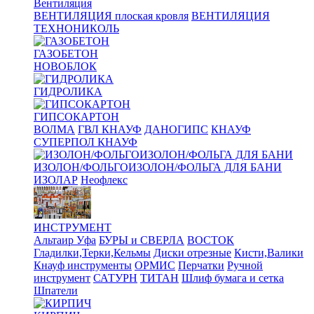
Вентиляция
ВЕНТИЛЯЦИЯ плоская кровля
ВЕНТИЛЯЦИЯ
ТЕХНОНИКОЛЬ
ГАЗОБЕТОН
НОВОБЛОК
ГИДРОЛИКА
ГИПСОКАРТОН
ВОЛМА
ГВЛ КНАУФ
ДАНОГИПС
КНАУФ
СУПЕРПОЛ КНАУФ
ИЗОЛОН/ФОЛЬГОИЗОЛОН/ФОЛЬГА ДЛЯ БАНИ
ИЗОЛАР
Неофлекс
ИНСТРУМЕНТ
Альтаир Уфа
БУРЫ и СВЕРЛА
ВОСТОК
Гладилки,Терки,Кельмы
Диски отрезные
Кисти,Валики
Кнауф инструменты
ОРМИС
Перчатки
Ручной
инструмент
САТУРН
ТИТАН
Шлиф бумага и сетка
Шпатели