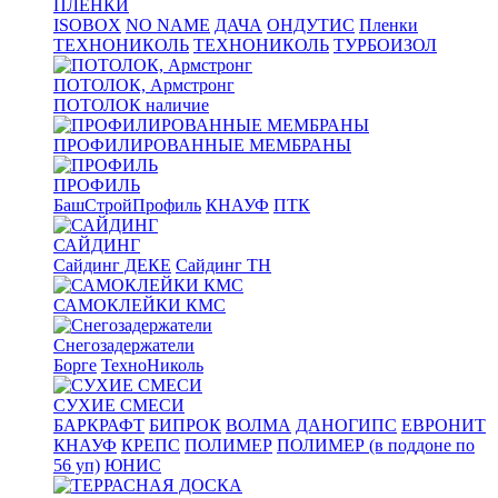
ПЛЕНКИ
ISOBOX
NO NAME
ДАЧА
ОНДУТИС
Пленки
ТЕХНОНИКОЛЬ
ТЕХНОНИКОЛЬ
ТУРБОИЗОЛ
ПОТОЛОК, Армстронг
ПОТОЛОК наличие
ПРОФИЛИРОВАННЫЕ МЕМБРАНЫ
ПРОФИЛЬ
БашСтройПрофиль
КНАУФ
ПТК
САЙДИНГ
Сайдинг ДЕКЕ
Сайдинг ТН
САМОКЛЕЙКИ КМС
Снегозадержатели
Борге
ТехноНиколь
СУХИЕ СМЕСИ
БАРКРАФТ
БИПРОК
ВОЛМА
ДАНОГИПС
ЕВРОНИТ
КНАУФ
КРЕПС
ПОЛИМЕР
ПОЛИМЕР (в поддоне по
56 уп)
ЮНИС