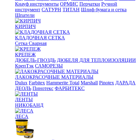
Кнауф инструменты
ОРМИС
Перчатки
Ручной
инструмент
САТУРН
ТИТАН
Шлиф бумага и сетка
Шпатели
КИРПИЧ
КЛАДОЧНАЯ СЕТКА
Сетка Сварная
КРЕПЕЖ
ДЮБЕЛЬ-ГВОЗДЬ
ДЮБЕЛЯ ДЛЯ ТЕПЛОИЗОЛЯЦИИ
КрепТэк
САМОРЕЗЫ
ЛАКОКРАСОЧНЫЕ МАТЕРИАЛЫ
Dulux
Farbitex
Hammerite Total
Marshall
Pinotex
ДАРАДА
ДЕОЛЬ
Пинотекс
ФАРБИТЕКС
ЛЕНТЫ
НИКОБАНД
ЛЕСА