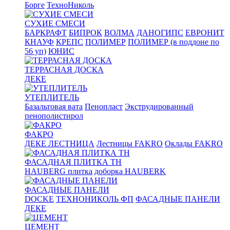
Борге
ТехноНиколь
СУХИЕ СМЕСИ
БАРКРАФТ
БИПРОК
ВОЛМА
ДАНОГИПС
ЕВРОНИТ
КНАУФ
КРЕПС
ПОЛИМЕР
ПОЛИМЕР (в поддоне по
56 уп)
ЮНИС
ТЕРРАСНАЯ ДОСКА
ДЕКЕ
УТЕПЛИТЕЛЬ
Базальтовая вата
Пенопласт
Экструдированный
пенополистирол
ФАКРО
ДЕКЕ ЛЕСТНИЦА
Лестницы FAKRO
Оклады FAKRO
ФАСАДНАЯ ПЛИТКА ТН
HAUBERG плитка
доборка HAUBERK
ФАСАДНЫЕ ПАНЕЛИ
DOCKE
ТЕХНОНИКОЛЬ ФП
ФАСАДНЫЕ ПАНЕЛИ
ДЕКЕ
ЦЕМЕНТ